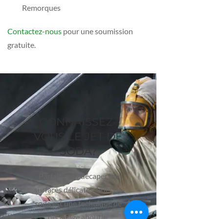
Remorques
Contactez-nous
pour une soumission
gratuite.
CONNAISSEZ-
VOUS LE JET DE
SODA?
Parfait pour décaper les
surfaces délicates, le jet de
soda est une technique de
décapage aboutie.