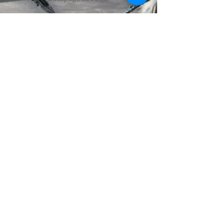
EN SAVOIR PLUS
INFORMATIONS
GÉNÉRALES
Écoblast L.P
106 rue Viger
Saint-Épiphane, Québec
G0L 2X0
Téléphone:
418-862-4455